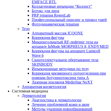
EMFACE BTL
Коллагеновые инъекции “Коллост”
Ботокс для лица
PRP терапия RegenLab
Профессиональный пирсинг и прокол ушей
Фотодинамическая терапия
Тело
Аппаратный массаж ICOONE
Коррекция фигуры
Микроигольчатый RF-лифтинг тела на
аппарате InMode MORPHEUS 8, ENDYMED
Коррекция фигуры на аппарате Lumicell
Wave 6
Скинтеллектуальное обертывание тела
SKINBODY
Инъекционные методики по телу
Коррекция чрезмерного потоотделения при
помощи ботулинотоксина типа А
Лазерная эпиляция MedioStar NeXT
Аппаратная косметология
Системная медицина
Дерматология
Диагностика в дерматологии
Лечение проблемной кожи и акне
Методы удаления новообразований