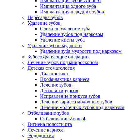
Имплантация зубов All-on-6
Имплантация одного зуба
Имплантация передних зубов
Пересадка зубов
Удаление зубов
Сложное удаление зуба
Удаление зубов под наркозом
Удаление кисты зуба
Удаление зубов мудрости
Удаление зуба мудрости под наркозом
Зубосохраняющие операции
Лечение зубов под микроскопом
Детская стоматология
Диагностика
Профилактика кариеса
Лечение зубов
Детская хирургия
Исправление прикуса зубов
Лечение кариеса молочных зубов
Лечение молочных зубов под наркозом
Отбеливание зубов
Отбеливание Zoom 4
Гигиена полости рта
Лечение кариеса
Эндодонтия