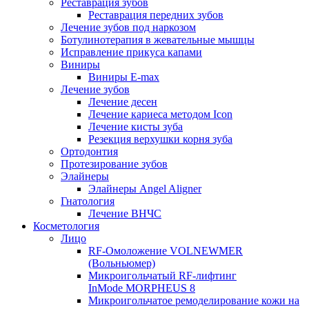
Реставрация зубов
Реставрация передних зубов
Лечение зубов под наркозом
Ботулинотерапия в жевательные мышцы
Исправление прикуса капами
Виниры
Виниры E-max
Лечение зубов
Лечение десен
Лечение кариеса методом Icon
Лечение кисты зуба
Резекция верхушки корня зуба
Ортодонтия
Протезирование зубов
Элайнеры
Элайнеры Angel Aligner
Гнатология
Лечение ВНЧС
Косметология
Лицо
RF-Омоложение VOLNEWMER
(Вольньюмер)
Микроигольчатый RF-лифтинг
InMode MORPHEUS 8
Микроигольчатое ремоделирование кожи на