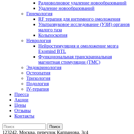
Радиоволновое удаление новообразований
Удаление новообразований
Гинекология
RF терапия для интимного омоложения
Ультразвуковое исследование (УЗИ) органов
малого таза
Кольпоскопия
Неврология
Нейростимуляция и омоложение мозга
Exomind BTL
Функциональная транскраниальная
магнитная стимуляции (ТМС)
Эндокринология
Остеопатия
Трихология
Подология
IV-терапия
Пресса
Акции
Цены
Отзывы
Контакты
123242, Москва, переулок Капранова, 3с4