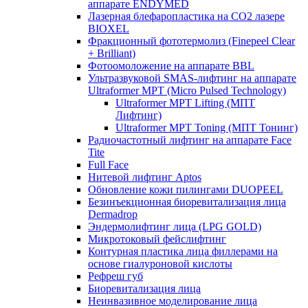
аппарате ENDYMED
Лазерная блефаропластика на CO2 лазере
BIOXEL
Фракционный фототермолиз (Finepeel Clear
+ Brilliant)
Фотоомоложение на аппарате BBL
Ультразвуковой SMAS-лифтинг на аппарате
Ultraformer MPT (Micro Pulsed Technology)
Ultraformer MPT Lifting (МПТ
Лифтинг)
Ultraformer MPT Toning (МПТ Тонинг)
Радиочастотный лифтинг на аппарате Face
Tite
Full Face
Нитевой лифтинг Aptos
Обновление кожи пилингами DUOPEEL
Безинъекционная биоревитализация лица
Dermadrop
Эндермолифтинг лица (LPG GOLD)
Микротоковый фейслифтинг
Контурная пластика лица филлерами на
основе гиалуроновой кислоты
Рефреш губ
Биоревитализация лица
Неинвазивное моделирование лица