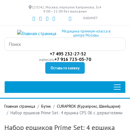
Перейти
123242, Москва, переулок Капранова, 3с4
к
9:00 – 21:00 без выходных
основному
КАБИНЕТ
содержанию
Медицина премиум-класса в
центре Москвы
+7 495 232-27-52
+7 916 723-05-70
написать
Оставьте заявку
Главная страница
Бутик
CURAPROX (Курапрокс, Швейцария)
Набор ершиков Prime Set: 4 ершика CPS 06 с держателями
Набор ершиков Prime Set: 4 ершика