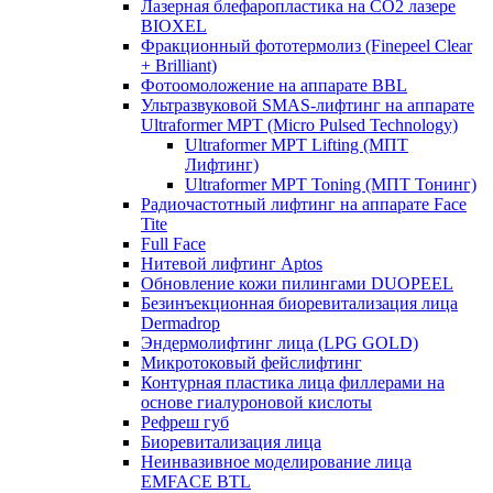
Лазерная блефаропластика на CO2 лазере
BIOXEL
Фракционный фототермолиз (Finepeel Clear
+ Brilliant)
Фотоомоложение на аппарате BBL
Ультразвуковой SMAS-лифтинг на аппарате
Ultraformer MPT (Micro Pulsed Technology)
Ultraformer MPT Lifting (МПТ
Лифтинг)
Ultraformer MPT Toning (МПТ Тонинг)
Радиочастотный лифтинг на аппарате Face
Tite
Full Face
Нитевой лифтинг Aptos
Обновление кожи пилингами DUOPEEL
Безинъекционная биоревитализация лица
Dermadrop
Эндермолифтинг лица (LPG GOLD)
Микротоковый фейслифтинг
Контурная пластика лица филлерами на
основе гиалуроновой кислоты
Рефреш губ
Биоревитализация лица
Неинвазивное моделирование лица
EMFACE BTL