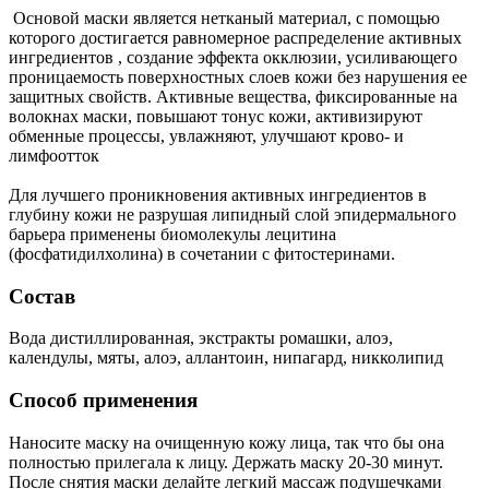
Основой маски является нетканый материал, с помощью
которого достигается равномерное распределение активных
ингредиентов , создание эффекта окклюзии, усиливающего
проницаемость поверхностных слоев кожи без нарушения ее
защитных свойств. Активные вещества, фиксированные на
волокнах маски, повышают тонус кожи, активизируют
обменные процессы, увлажняют, улучшают крово- и
лимфоотток
Для лучшего проникновения активных ингредиентов в
глубину кожи не разрушая липидный слой эпидермального
барьера применены биомолекулы лецитина
(фосфатидилхолина) в сочетании с фитостеринами.
Состав
Вода дистиллированная, экстракты ромашки, алоэ,
календулы, мяты, алоэ, аллантоин, нипагард, никколипид
Способ применения
Наносите маску на очищенную кожу лица, так что бы она
полностью прилегала к лицу. Держать маску 20-30 минут.
После снятия маски делайте легкий массаж подушечками