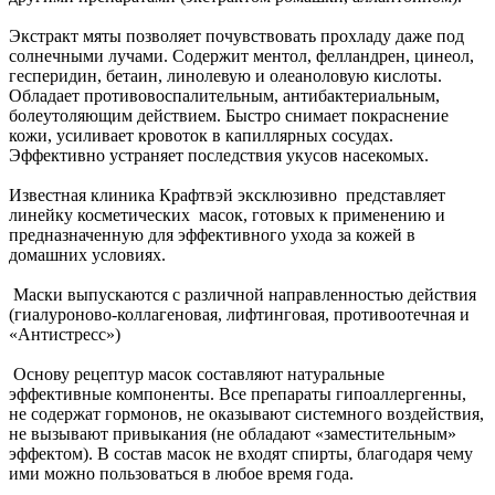
Экстракт мяты позволяет почувствовать прохладу даже под
солнечными лучами. Содержит ментол, фелландрен, цинеол,
гесперидин, бетаин, линолевую и олеаноловую кислоты.
Обладает противовоспалительным, антибактериальным,
болеутоляющим действием. Быстро снимает покраснение
кожи, усиливает кровоток в капиллярных сосудах.
Эффективно устраняет последствия укусов насекомых.
Известная клиника Крафтвэй эксклюзивно представляет
линейку косметических масок, готовых к применению и
предназначенную для эффективного ухода за кожей в
домашних условиях.
Маски выпускаются с различной направленностью действия
(гиалуроново-коллагеновая, лифтинговая, противоотечная и
«Антистресс»)
Основу рецептур масок составляют натуральные
эффективные компоненты. Все препараты гипоаллергенны,
не содержат гормонов, не оказывают системного воздействия,
не вызывают привыкания (не обладают «заместительным»
эффектом). В состав масок не входят спирты, благодаря чему
ими можно пользоваться в любое время года.