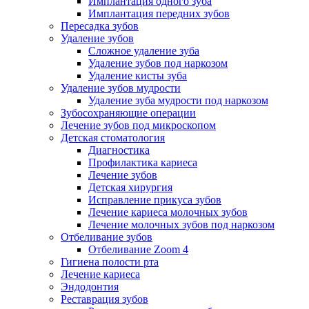
Имплантация одного зуба
Имплантация передних зубов
Пересадка зубов
Удаление зубов
Сложное удаление зуба
Удаление зубов под наркозом
Удаление кисты зуба
Удаление зубов мудрости
Удаление зуба мудрости под наркозом
Зубосохраняющие операции
Лечение зубов под микроскопом
Детская стоматология
Диагностика
Профилактика кариеса
Лечение зубов
Детская хирургия
Исправление прикуса зубов
Лечение кариеса молочных зубов
Лечение молочных зубов под наркозом
Отбеливание зубов
Отбеливание Zoom 4
Гигиена полости рта
Лечение кариеса
Эндодонтия
Реставрация зубов