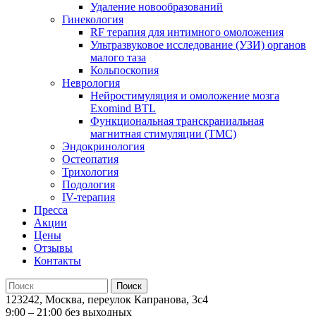
Удаление новообразований
Гинекология
RF терапия для интимного омоложения
Ультразвуковое исследование (УЗИ) органов
малого таза
Кольпоскопия
Неврология
Нейростимуляция и омоложение мозга
Exomind BTL
Функциональная транскраниальная
магнитная стимуляции (ТМС)
Эндокринология
Остеопатия
Трихология
Подология
IV-терапия
Пресса
Акции
Цены
Отзывы
Контакты
123242, Москва, переулок Капранова, 3с4
9:00 – 21:00 без выходных