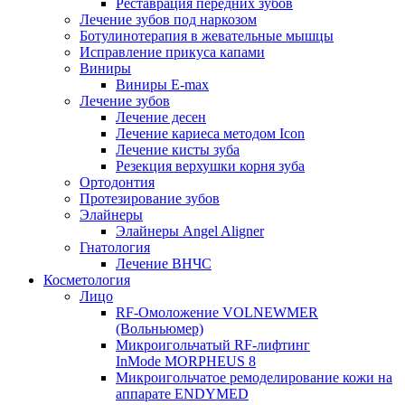
Реставрация передних зубов
Лечение зубов под наркозом
Ботулинотерапия в жевательные мышцы
Исправление прикуса капами
Виниры
Виниры E-max
Лечение зубов
Лечение десен
Лечение кариеса методом Icon
Лечение кисты зуба
Резекция верхушки корня зуба
Ортодонтия
Протезирование зубов
Элайнеры
Элайнеры Angel Aligner
Гнатология
Лечение ВНЧС
Косметология
Лицо
RF-Омоложение VOLNEWMER
(Вольньюмер)
Микроигольчатый RF-лифтинг
InMode MORPHEUS 8
Микроигольчатое ремоделирование кожи на
аппарате ENDYMED