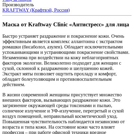
Производитель
KRAFTWAY (Крафтвэй, Россия)
Маска от Kraftway Clinic «Антистресс» для лица
Быстро устраняет раздражение и покраснение кожи. Очень
эффективным является комплекс аллантоина с экстрактом
ромашки (бисаболол, азулен). Обладает исключительными
успокаивающими и устраняющими покраснение свойствами.
Незаменима при воздействии на кожу неблагоприятных
факторов экологии. Великолепно подходит для женщин с
сухой, склонной к раздражению и шелушению кожей.
Экстракт мяты позволяет ощутить прохладу и комфорт,
обладает болеутоляющим и противовоспалительным
действием.
В жизни современной женщины присутствует множество
внешних факторов, вызывающих раздражение кожи. Это
загрязнение окружающей среды токсинами и пылью,
солнечное излучение и УФ-излучение, перегретый и сухой
воздух помещений, неправильный косметический уход.
Повышенная чувствительность наблюдается независимо от
возраста и типа кожи. На состояние кожи часто влияет
профессия – при работе офисной техники вредное