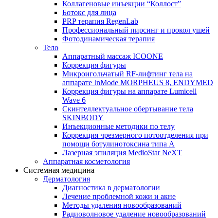
Коллагеновые инъекции “Коллост”
Ботокс для лица
PRP терапия RegenLab
Профессиональный пирсинг и прокол ушей
Фотодинамическая терапия
Тело
Аппаратный массаж ICOONE
Коррекция фигуры
Микроигольчатый RF-лифтинг тела на
аппарате InMode MORPHEUS 8, ENDYMED
Коррекция фигуры на аппарате Lumicell
Wave 6
Скинтеллектуальное обертывание тела
SKINBODY
Инъекционные методики по телу
Коррекция чрезмерного потоотделения при
помощи ботулинотоксина типа А
Лазерная эпиляция MedioStar NeXT
Аппаратная косметология
Системная медицина
Дерматология
Диагностика в дерматологии
Лечение проблемной кожи и акне
Методы удаления новообразований
Радиоволновое удаление новообразований