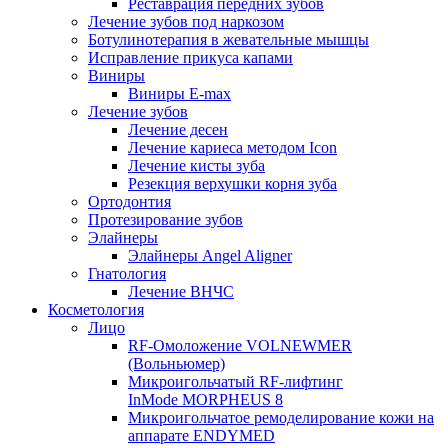
Реставрация передних зубов
Лечение зубов под наркозом
Ботулинотерапия в жевательные мышцы
Исправление прикуса капами
Виниры
Виниры E-max
Лечение зубов
Лечение десен
Лечение кариеса методом Icon
Лечение кисты зуба
Резекция верхушки корня зуба
Ортодонтия
Протезирование зубов
Элайнеры
Элайнеры Angel Aligner
Гнатология
Лечение ВНЧС
Косметология
Лицо
RF-Омоложение VOLNEWMER
(Вольньюмер)
Микроигольчатый RF-лифтинг
InMode MORPHEUS 8
Микроигольчатое ремоделирование кожи на
аппарате ENDYMED