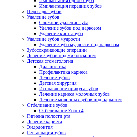
Имплантация одного зуба
Имплантация передних зубов
Пересадка зубов
Удаление зубов
Сложное удаление зуба
Удаление зубов под наркозом
Удаление кисты зуба
Удаление зубов мудрости
Удаление зуба мудрости под наркозом
Зубосохраняющие операции
Лечение зубов под микроскопом
Детская стоматология
Диагностика
Профилактика кариеса
Лечение зубов
Детская хирургия
Исправление прикуса зубов
Лечение кариеса молочных зубов
Лечение молочных зубов под наркозом
Отбеливание зубов
Отбеливание Zoom 4
Гигиена полости рта
Лечение кариеса
Эндодонтия
Реставрация зубов