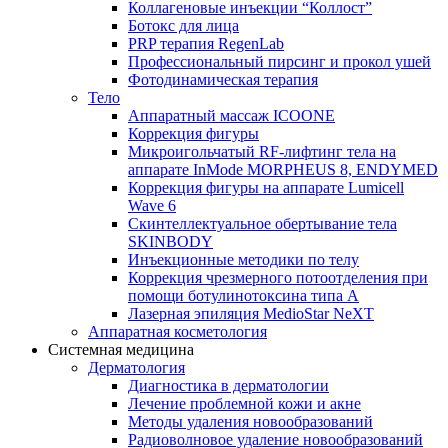
Коллагеновые инъекции “Коллост”
Ботокс для лица
PRP терапия RegenLab
Профессиональный пирсинг и прокол ушей
Фотодинамическая терапия
Тело
Аппаратный массаж ICOONE
Коррекция фигуры
Микроигольчатый RF-лифтинг тела на
аппарате InMode MORPHEUS 8, ENDYMED
Коррекция фигуры на аппарате Lumicell
Wave 6
Скинтеллектуальное обертывание тела
SKINBODY
Инъекционные методики по телу
Коррекция чрезмерного потоотделения при
помощи ботулинотоксина типа А
Лазерная эпиляция MedioStar NeXT
Аппаратная косметология
Системная медицина
Дерматология
Диагностика в дерматологии
Лечение проблемной кожи и акне
Методы удаления новообразований
Радиоволновое удаление новообразований