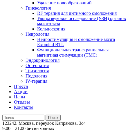
Удаление новообразований
Гинекология
RF терапия для интимного омоложения
Ультразвуковое исследование (УЗИ) органов
малого таза
Кольпоскопия
Неврология
Нейростимуляция и омоложение мозга
Exomind BTL
Функциональная транскраниальная
магнитная стимуляции (ТМС)
Эндокринология
Остеопатия
Трихология
Подология
IV-терапия
Пресса
Акции
Цены
Отзывы
Контакты
123242, Москва, переулок Капранова, 3с4
9:00 – 21:00 без выходных