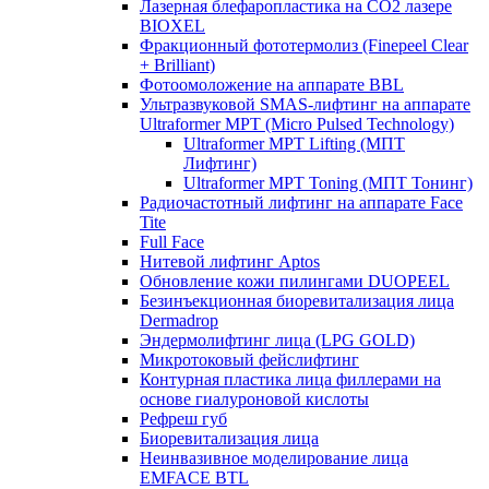
Лазерная блефаропластика на CO2 лазере
BIOXEL
Фракционный фототермолиз (Finepeel Clear
+ Brilliant)
Фотоомоложение на аппарате BBL
Ультразвуковой SMAS-лифтинг на аппарате
Ultraformer MPT (Micro Pulsed Technology)
Ultraformer MPT Lifting (МПТ
Лифтинг)
Ultraformer MPT Toning (МПТ Тонинг)
Радиочастотный лифтинг на аппарате Face
Tite
Full Face
Нитевой лифтинг Aptos
Обновление кожи пилингами DUOPEEL
Безинъекционная биоревитализация лица
Dermadrop
Эндермолифтинг лица (LPG GOLD)
Микротоковый фейслифтинг
Контурная пластика лица филлерами на
основе гиалуроновой кислоты
Рефреш губ
Биоревитализация лица
Неинвазивное моделирование лица
EMFACE BTL