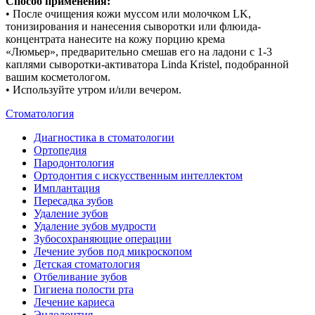
Способ применения:
• После очищения кожи муссом или молочком LK,
тонизирования и нанесения сыворотки или флюида-
концентрата нанесите на кожу порцию крема
«Люмьер», предварительно смешав его на ладони с 1-3
каплями сыворотки-активатора Linda Kristel, подобранной
вашим косметологом.
• Используйте утром и/или вечером.
Стоматология
Диагностика в стоматологии
Ортопедия
Пародонтология
Ортодонтия с искусственным интеллектом
Имплантация
Пересадка зубов
Удаление зубов
Удаление зубов мудрости
Зубосохраняющие операции
Лечение зубов под микроскопом
Детская стоматология
Отбеливание зубов
Гигиена полости рта
Лечение кариеса
Эндодонтия