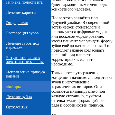
Гигиена полости рта
будет гармоничным именно для
конкретного человека.
Лечение кариеса
После этого создаётся план
будущей улыбки. В современной
Эндодонтия
эстетической стоматологии
используются цифровые модели
Реставрация зубов
или восковое моделирование,
чтобы пациент мог увидеть форму
Лечение зубов под
зубов ещё до начала лечения. Это
наркозом
позволяет заранее согласовать
внешний вид и внести
Ботулинотерапия в
корректировки, если это
жевательные мышцы
необходимо.
Исправление прикуса
Только после утверждения
капами
концепции начинается подготовка
зубов и изготовление
Виниры
керамических виниров. Они
создаются индивидуально под
каждую ситуацию, с учётом
Лечение зубов
оттенка эмали, формы зубного
ряда и особенностей прикуса.
Ортодонтия