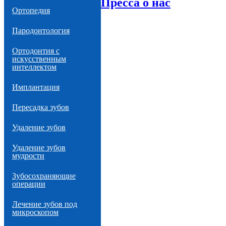
Пресса о нас
Ортопедия
Пародонтология
Ортодонтия с
искусственным
интеллектом
Имплантация
Пересадка зубов
Удаление зубов
Удаление зубов
мудрости
Зубосохраняющие
операции
Лечение зубов под
микроскопом