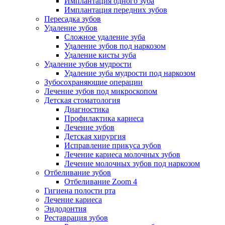
Имплантация одного зуба
Имплантация передних зубов
Пересадка зубов
Удаление зубов
Сложное удаление зуба
Удаление зубов под наркозом
Удаление кисты зуба
Удаление зубов мудрости
Удаление зуба мудрости под наркозом
Зубосохраняющие операции
Лечение зубов под микроскопом
Детская стоматология
Диагностика
Профилактика кариеса
Лечение зубов
Детская хирургия
Исправление прикуса зубов
Лечение кариеса молочных зубов
Лечение молочных зубов под наркозом
Отбеливание зубов
Отбеливание Zoom 4
Гигиена полости рта
Лечение кариеса
Эндодонтия
Реставрация зубов