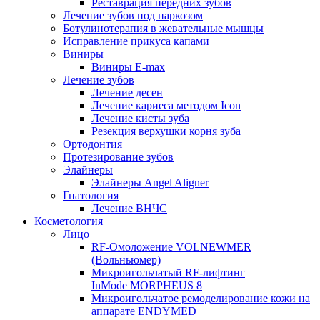
Реставрация передних зубов
Лечение зубов под наркозом
Ботулинотерапия в жевательные мышцы
Исправление прикуса капами
Виниры
Виниры E-max
Лечение зубов
Лечение десен
Лечение кариеса методом Icon
Лечение кисты зуба
Резекция верхушки корня зуба
Ортодонтия
Протезирование зубов
Элайнеры
Элайнеры Angel Aligner
Гнатология
Лечение ВНЧС
Косметология
Лицо
RF-Омоложение VOLNEWMER
(Вольньюмер)
Микроигольчатый RF-лифтинг
InMode MORPHEUS 8
Микроигольчатое ремоделирование кожи на
аппарате ENDYMED