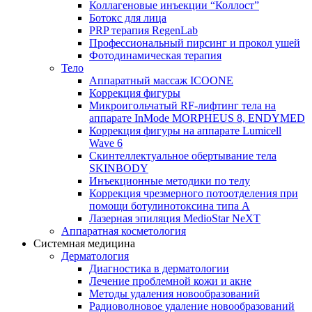
Коллагеновые инъекции “Коллост”
Ботокс для лица
PRP терапия RegenLab
Профессиональный пирсинг и прокол ушей
Фотодинамическая терапия
Тело
Аппаратный массаж ICOONE
Коррекция фигуры
Микроигольчатый RF-лифтинг тела на
аппарате InMode MORPHEUS 8, ENDYMED
Коррекция фигуры на аппарате Lumicell
Wave 6
Скинтеллектуальное обертывание тела
SKINBODY
Инъекционные методики по телу
Коррекция чрезмерного потоотделения при
помощи ботулинотоксина типа А
Лазерная эпиляция MedioStar NeXT
Аппаратная косметология
Системная медицина
Дерматология
Диагностика в дерматологии
Лечение проблемной кожи и акне
Методы удаления новообразований
Радиоволновое удаление новообразований