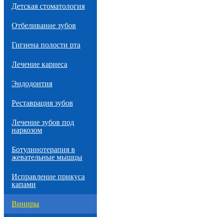
Детская стоматология
Отбеливание зубов
Гигиена полости рта
Лечение кариеса
Эндодонтия
Реставрация зубов
Лечение зубов под
наркозом
Ботулинотерапия в
жевательные мышцы
Исправление прикуса
капами
Виниры