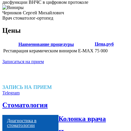
дисфункции ВНЧС в цифровом протоколе
Черников Сергей Михайлович
Врач стоматолог-ортопед
Цены
Сортировать
Цена,руб
Наименование процедуры
по
Реставрация керамическим виниром E-MAX
75 000
убыванию
Записаться на прием
ЗАПИСЬ НА ПРИЕМ
Telegram
Стоматология
Колонка врача
Диагностика в
стоматологии