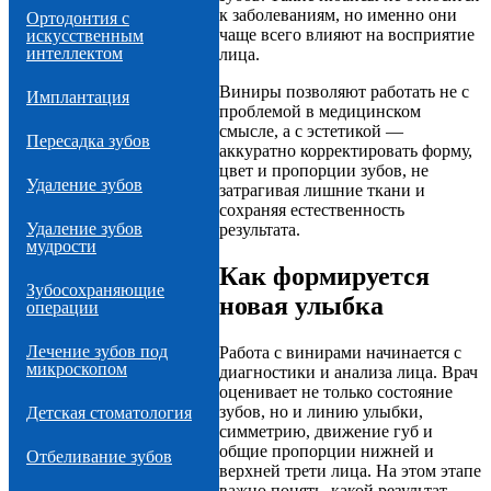
к заболеваниям, но именно они
Ортодонтия с
чаще всего влияют на восприятие
искусственным
интеллектом
лица.
Виниры позволяют работать не с
Имплантация
проблемой в медицинском
смысле, а с эстетикой —
Пересадка зубов
аккуратно корректировать форму,
цвет и пропорции зубов, не
Удаление зубов
затрагивая лишние ткани и
сохраняя естественность
Удаление зубов
результата.
мудрости
Как формируется
Зубосохраняющие
новая улыбка
операции
Лечение зубов под
Работа с винирами начинается с
микроскопом
диагностики и анализа лица. Врач
оценивает не только состояние
зубов, но и линию улыбки,
Детская стоматология
симметрию, движение губ и
общие пропорции нижней и
Отбеливание зубов
верхней трети лица. На этом этапе
важно понять, какой результат