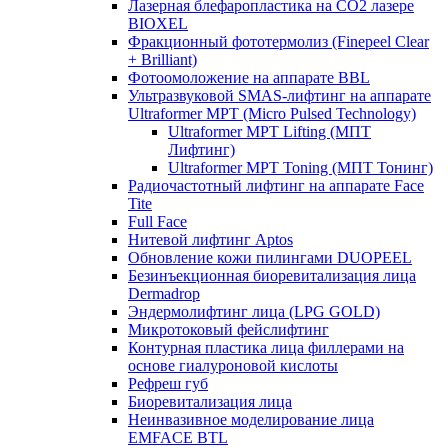
Лазерная блефаропластика на CO2 лазере
BIOXEL
Фракционный фототермолиз (Finepeel Clear
+ Brilliant)
Фотоомоложение на аппарате BBL
Ультразвуковой SMAS-лифтинг на аппарате
Ultraformer MPT (Micro Pulsed Technology)
Ultraformer MPT Lifting (МПТ
Лифтинг)
Ultraformer MPT Toning (МПТ Тонинг)
Радиочастотный лифтинг на аппарате Face
Tite
Full Face
Нитевой лифтинг Aptos
Обновление кожи пилингами DUOPEEL
Безинъекционная биоревитализация лица
Dermadrop
Эндермолифтинг лица (LPG GOLD)
Микротоковый фейслифтинг
Контурная пластика лица филлерами на
основе гиалуроновой кислоты
Рефреш губ
Биоревитализация лица
Неинвазивное моделирование лица
EMFACE BTL