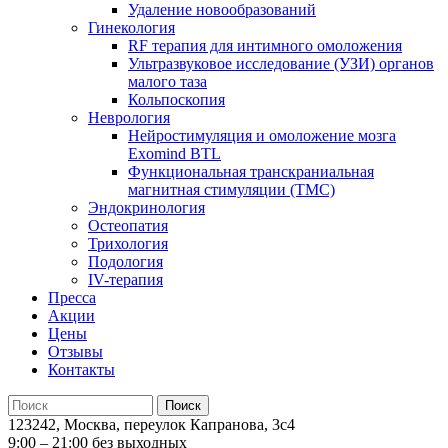
Удаление новообразований
Гинекология
RF терапия для интимного омоложения
Ультразвуковое исследование (УЗИ) органов
малого таза
Кольпоскопия
Неврология
Нейростимуляция и омоложение мозга
Exomind BTL
Функциональная транскраниальная
магнитная стимуляции (ТМС)
Эндокринология
Остеопатия
Трихология
Подология
IV-терапия
Пресса
Акции
Цены
Отзывы
Контакты
123242, Москва, переулок Капранова, 3с4
9:00 – 21:00 без выходных