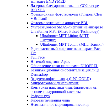
аппарате ENDYMED
Лазерная блефаропластика на CO2 лазере
BIOXEL
Фракционный фототермолиз (Finepeel Clear
+ Brilliant)
Фотоомоложение на аппарате BBL
Ультразвуковой SMAS-лифтинг на аппарате
Ultraformer MPT (Micro Pulsed Technology)
Ultraformer MPT Lifting (МПТ
Лифтинг)
Ultraformer MPT Toning (МПТ Тонинг)
Радиочастотный лифтинг на аппарате Face
Tite
Full Face
Нитевой лифтинг Aptos
Обновление кожи пилингами DUOPEEL
Безинъекционная биоревитализация лица
Dermadrop
Эндермолифтинг лица (LPG GOLD)
Микротоковый фейслифтинг
Контурная пластика лица филлерами на
основе гиалуроновой кислоты
Рефреш губ
Биоревитализация лица
Неинвазивное моделирование лица