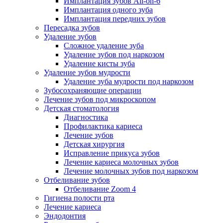
Имплантация зубов All-on-6
Имплантация одного зуба
Имплантация передних зубов
Пересадка зубов
Удаление зубов
Сложное удаление зуба
Удаление зубов под наркозом
Удаление кисты зуба
Удаление зубов мудрости
Удаление зуба мудрости под наркозом
Зубосохраняющие операции
Лечение зубов под микроскопом
Детская стоматология
Диагностика
Профилактика кариеса
Лечение зубов
Детская хирургия
Исправление прикуса зубов
Лечение кариеса молочных зубов
Лечение молочных зубов под наркозом
Отбеливание зубов
Отбеливание Zoom 4
Гигиена полости рта
Лечение кариеса
Эндодонтия