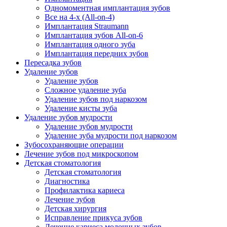
Одномоментная имплантация зубов
Все на 4-х (All-on-4)
Имплантация Straumann
Имплантация зубов All-on-6
Имплантация одного зуба
Имплантация передних зубов
Пересадка зубов
Удаление зубов
Удаление зубов
Сложное удаление зуба
Удаление зубов под наркозом
Удаление кисты зуба
Удаление зубов мудрости
Удаление зубов мудрости
Удаление зуба мудрости под наркозом
Зубосохраняющие операции
Лечение зубов под микроскопом
Детская стоматология
Детская стоматология
Диагностика
Профилактика кариеса
Лечение зубов
Детская хирургия
Исправление прикуса зубов
Лечение кариеса молочных зубов