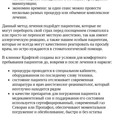
манипуляции;
экономию времени:
за один сеанс можно провести
несколько разных процедур или объемное комплексное
лечение.
Данный метод лечения подойдет пациентам, которые
не
могут перебороть свой страх
перед посещением стоматолога
или просто
не переносят местную анестезию
, так как имеют
аллергическую реакцию, а также нашим
особым пациентам
,
которые не всегда могут качественно реагировать на просьбу
врача, но остро нуждаются в стоматологической помощи.
В клинике Крафтвэй созданы все условия для комфортного
пребывания пациентов до, вовремя и после лечения в наркозе:
процедура проводится в
специальном кабинете
,
оборудованном по последнему слову техники,
состояние пациента отслеживает современная
аппаратура и
врач анестезиолог-реаниматолог
, который
неотлучно
находится рядом
в качестве препаратов для погружения пациента в
медикаментозный сон и поддержания его состояния
используется сертифицированный, современный газ
Севоран
или
Пропафол
, обеспечивают моментальное
погружение и обезболивание, быстро и без остатка