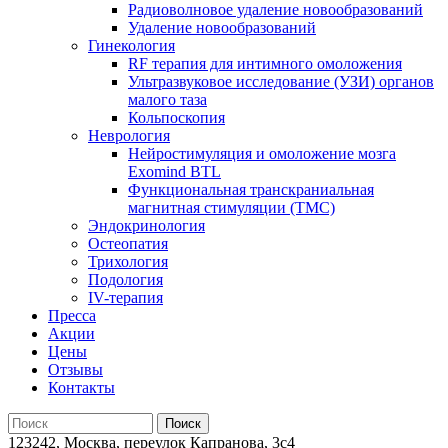
Радиоволновое удаление новообразований
Удаление новообразований
Гинекология
RF терапия для интимного омоложения
Ультразвуковое исследование (УЗИ) органов
малого таза
Кольпоскопия
Неврология
Нейростимуляция и омоложение мозга
Exomind BTL
Функциональная транскраниальная
магнитная стимуляции (ТМС)
Эндокринология
Остеопатия
Трихология
Подология
IV-терапия
Пресса
Акции
Цены
Отзывы
Контакты
123242, Москва, переулок Капранова, 3с4