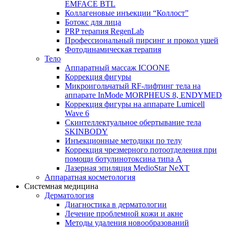
EMFACE BTL
Коллагеновые инъекции “Коллост”
Ботокс для лица
PRP терапия RegenLab
Профессиональный пирсинг и прокол ушей
Фотодинамическая терапия
Тело
Аппаратный массаж ICOONE
Коррекция фигуры
Микроигольчатый RF-лифтинг тела на
аппарате InMode MORPHEUS 8, ENDYMED
Коррекция фигуры на аппарате Lumicell
Wave 6
Скинтеллектуальное обертывание тела
SKINBODY
Инъекционные методики по телу
Коррекция чрезмерного потоотделения при
помощи ботулинотоксина типа А
Лазерная эпиляция MedioStar NeXT
Аппаратная косметология
Системная медицина
Дерматология
Диагностика в дерматологии
Лечение проблемной кожи и акне
Методы удаления новообразований