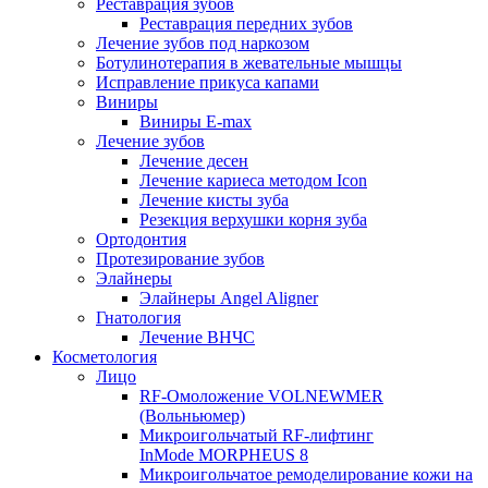
Реставрация зубов
Реставрация передних зубов
Лечение зубов под наркозом
Ботулинотерапия в жевательные мышцы
Исправление прикуса капами
Виниры
Виниры E-max
Лечение зубов
Лечение десен
Лечение кариеса методом Icon
Лечение кисты зуба
Резекция верхушки корня зуба
Ортодонтия
Протезирование зубов
Элайнеры
Элайнеры Angel Aligner
Гнатология
Лечение ВНЧС
Косметология
Лицо
RF-Омоложение VOLNEWMER
(Вольньюмер)
Микроигольчатый RF-лифтинг
InMode MORPHEUS 8
Микроигольчатое ремоделирование кожи на