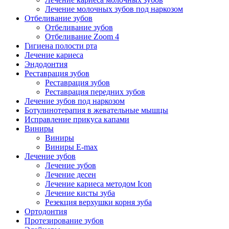
Лечение молочных зубов под наркозом
Отбеливание зубов
Отбеливание зубов
Отбеливание Zoom 4
Гигиена полости рта
Лечение кариеса
Эндодонтия
Реставрация зубов
Реставрация зубов
Реставрация передних зубов
Лечение зубов под наркозом
Ботулинотерапия в жевательные мышцы
Исправление прикуса капами
Виниры
Виниры
Виниры E-max
Лечение зубов
Лечение зубов
Лечение десен
Лечение кариеса методом Icon
Лечение кисты зуба
Резекция верхушки корня зуба
Ортодонтия
Протезирование зубов