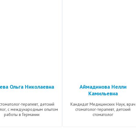
ева Ольга Николаевна
Аймадинова Нелли
Камильевна
стоматолог-терапевт, детский
Кандидат Медицинских Наук, врач
олог, с международным опытом
стоматолог-терапевт, детский
работы в Германии
стоматолог