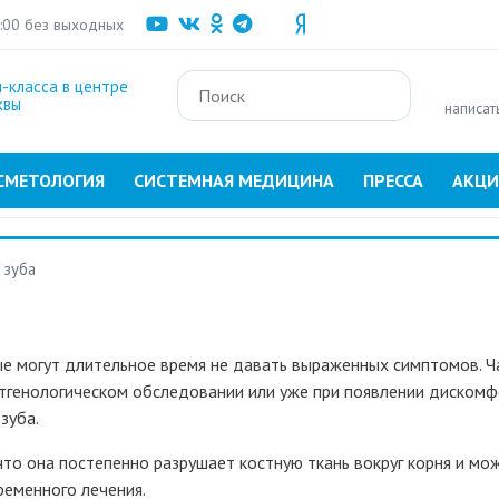
Перейти
1:00 без выходных
к
основному
-класса в центре
содержанию
квы
написат
СМЕТОЛОГИЯ
СИСТЕМНАЯ МЕДИЦИНА
ПРЕССА
АКЦ
 зуба
рые могут длительное время не давать выраженных симптомов. Ч
нтгенологическом обследовании или уже при появлении дискомф
зуба.
что она постепенно разрушает костную ткань вокруг корня и мо
ременного лечения.