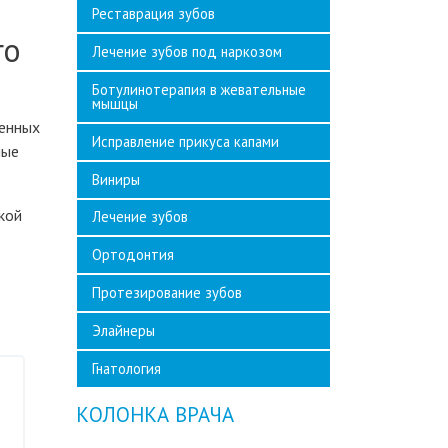
Реставрация зубов
го
Лечение зубов под наркозом
Ботулинотерапия в жевательные
мышцы
менных
Исправление прикуса капами
ные
Виниры
кой
Лечение зубов
Ортодонтия
Протезирование зубов
Элайнеры
Гнатология
КОЛОНКА ВРАЧА