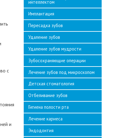
интеллектом
Имплантация
лить
Пересадка зубов
Удаление зубов
и
Удаление зубов мудрости
Зубосохраняющие операции
во с
Лечение зубов под микроскопом
Детская стоматология
Отбеливание зубов
стояния
Гигиена полости рта
Лечение кариеса
ней и
Эндодонтия