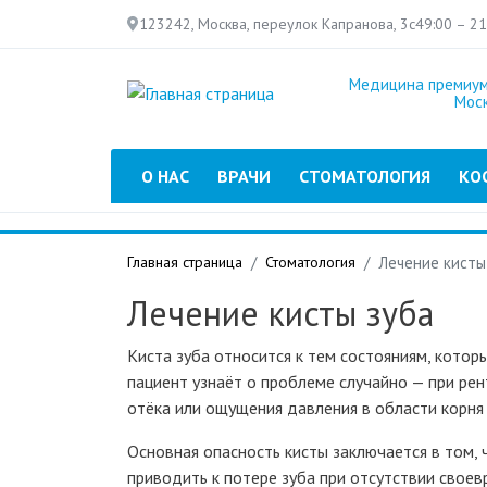
123242, Москва, переулок Капранова, 3с4
9:00 – 2
Медицина премиум
Мос
Главное меню
О НАС
ВРАЧИ
СТОМАТОЛОГИЯ
КО
Главная страница
Стоматология
Лечение кисты
Лечение кисты зуба
Киста зуба относится к тем состояниям, кото
пациент узнаёт о проблеме случайно — при ре
отёка или ощущения давления в области корня 
Основная опасность кисты заключается в том, 
приводить к потере зуба при отсутствии своев