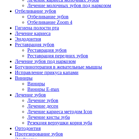
Лечение молочных зубов под наркозом
Отбеливание зубов
Отбеливание зубов
Отбеливание Zoom 4
Гигиена полости рта
Лечение кариеса
Эндодонтия
Реставрация зубов
Реставрация зубов
Реставрация передних зубов
Лечение зубов под наркозом
Ботулинотерапия в жевательные мышцы
Исправление прикуса капами
Виниры
Виниры
Виниры E-max
Лечение зубов
Лечение зубов
Лечение десен
Лечение кариеса методом Icon
Лечение кисты зуба
Резекция верхушки корня зуба
Ортодонтия
Протезирование зубов