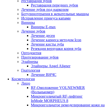
Реставрация зубов
Реставрация передних зубов
Лечение зубов под наркозом
Ботулинотерапия в жевательные мышцы
Исправление прикуса капами
Виниры
Виниры E-max
Лечение зубов
Лечение десен
Лечение кариеса методом Icon
Лечение кисты зуба
Резекция верхушки корня зуба
Ортодонтия
Протезирование зубов
Элайнеры
Элайнеры Angel Aligner
Гнатология
Лечение ВНЧС
Косметология
Лицо
RF-Омоложение VOLNEWMER
(Вольньюмер)
Микроигольчатый RF-лифтинг
InMode MORPHEUS 8
Микроигольчатое ремоделирование кожи на