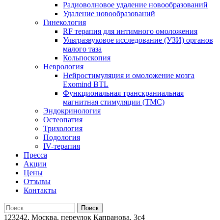
Радиоволновое удаление новообразований
Удаление новообразований
Гинекология
RF терапия для интимного омоложения
Ультразвуковое исследование (УЗИ) органов
малого таза
Кольпоскопия
Неврология
Нейростимуляция и омоложение мозга
Exomind BTL
Функциональная транскраниальная
магнитная стимуляции (ТМС)
Эндокринология
Остеопатия
Трихология
Подология
IV-терапия
Пресса
Акции
Цены
Отзывы
Контакты
123242, Москва, переулок Капранова, 3с4