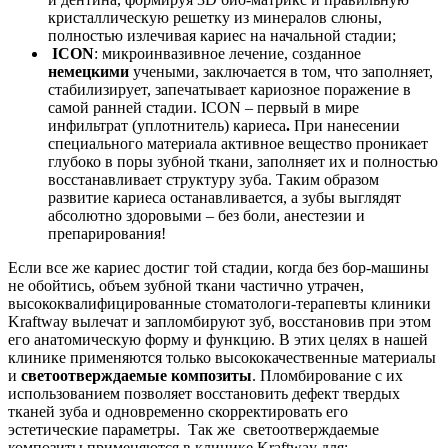
кристаллическую решетку из минералов слюны,
полностью излечивая кариес на начальной стадии;
ICON
: микроинвазивное лечение, созданное
немецкими
учеными, заключается в том, что заполняет,
стабилизирует, запечатывает кариозное поражение в
самой ранней стадии. ICON – первый в мире
инфильтрат (уплотнитель)
кариеса
.
При нанесении
специального материала активное вещество проникает
глубоко в поры зубной ткани, заполняет их и полностью
восстанавливает структуру зуба. Таким образом
развитие кариеса останавливается, а зубы выглядят
абсолютно здоровыми – без боли, анестезии и
препарирования!
Если все же кариес достиг той стадии, когда без бор-машины
не обойтись, объем зубной ткани частично утрачен,
высококвалифицированные стоматологи-терапевты клиники
Kraftway вылечат и запломбируют зуб, восстановив при этом
его анатомическую форму и функцию. В этих целях в нашей
клинике применяются только высококачественные материалы
и
светоотверждаемые композиты
. Пломбирование с их
использованием позволяет восстановить дефект твердых
тканей зуба и одновременно скорректировать его
эстетические параметры. Так же светоотверждаемые
композиты применяются в клинике Kraftway для: