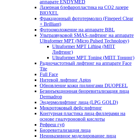
аппарате ENDYMED
Лазерная блефаропластика на CO2 лазере
BIOXEL
Фракционный фототермолиз (Finepeel Clear
+ Brilliant)
Фотоомоложение на аппарате BBL
Ультразвуковой SMAS-лифтинг на аппарате
Ultraformer MPT (Micro Pulsed Technology)
Ultraformer MPT Lifting (МПТ
Лифтинг)
Ultraformer MPT Toning (МПТ Тонинг)
Радиочастотный лифтинг на аппарате Face
Tite
Full Face
Нитевой лифтинг Aptos
Обновление кожи пилингами DUOPEEL
Безинъекционная биоревитализация лица
Dermadrop
Эндермолифтинг лица (LPG GOLD)
Микротоковый фейслифтинг
Контурная пластика лица филлерами на
основе гиалуроновой кислоты
Рефреш губ
Биоревитализация лица
Неинвазивное моделирование лица