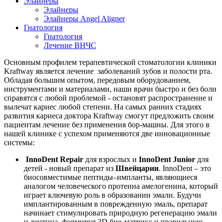
Элайнеры
Элайнеры
Элайнеры Angel Aligner
Гнатология
Гнатология
Лечение ВНЧС
Основным профилем терапевтической стоматологии клиники
Kraftway является лечение заболеваний зубов и полости рта.
Обладая большим опытом, передовым оборудованием,
инструментами и материалами, наши врачи быстро и без боли
справятся с любой проблемой - остановят распространение и
вылечат кариес любой степени. На самых ранних стадиях
развития кариеса доктора Kraftway смогут предложить своим
пациентам лечение без применения бор-машны. Для этого в
нашей клинике с успехом применяются две инновационные
системы:
InnoDent Repair
для взрослых и
InnoDent Junior
для
детей - новый препарат из
Швейцарии
. InnoDent – это
биосовместимые пептиды–импланты, являющиеся
аналогом человеческого протеина амелогенина, который
играет ключевую роль в образовании эмали. Будучи
имплантированным в поврежденную эмаль, препарат
начинает стимулировать природную регенерацию эмали
и дентина, формируя 3D био-матрикс и правильную