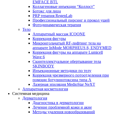
EMFACE BTL
Коллагеновые инъекции “Коллост”
Ботокс для лица
PRP терапия RegenLab
Профессиональный пирсинг и прокол ушей
Фотодинамическая терапия
Тело
Аппаратный массаж ICOONE
Коррекция фигуры
Микроигольчатый RF-лифтинг тела на
аппарате InMode MORPHEUS 8, ENDYMED
Коррекция фигуры на аппарате Lumicell
Wave 6
Скинтеллектуальное обертывание тела
SKINBODY
Инъекционные методики по телу
Коррекция чрезмерного потоотделения при
помощи ботулинотоксина типа А
Лазерная эпиляция MedioStar NeXT
Аппаратная косметология
Системная медицина
Дерматология
Диагностика в дерматологии
Лечение проблемной кожи и акне
Методы удаления новообразований