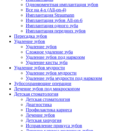
Одномоментная имплантация зубов
Все на 4-х (All-on-4)
Имплантация Straumann
Имплантация зубов All-on-6
Имплантация одного зуба
Имплантация передних зубов
Пересадка зубов
Удаление зубов
Удаление зубов
Сложное удаление зуба
Удаление зубов под наркозом
Удаление кисты зуба
Удаление зубов мудрости
Удаление зубов мудрости
Удаление зуба мудрости под наркозом
Зубосохраняющие операции
Лечение зубов под микроскопом
Детская стоматология
Детская стоматология
Диагностика
Профилактика кариеса
Лечение зубов
Детская хирургия
Исправление прикуса зубов
Лечение кариеса молочных зубов