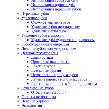
Имплантация зубов All-on-6
Имплантация одного зуба
Имплантация передних зубов
Пересадка зубов
Удаление зубов
Сложное удаление зуба
Удаление зубов под наркозом
Удаление кисты зуба
Удаление зубов мудрости
Удаление зуба мудрости под наркозом
Зубосохраняющие операции
Лечение зубов под микроскопом
Детская стоматология
Диагностика
Профилактика кариеса
Лечение зубов
Детская хирургия
Исправление прикуса зубов
Лечение кариеса молочных зубов
Лечение молочных зубов под наркозом
Отбеливание зубов
Отбеливание Zoom 4
Гигиена полости рта
Лечение кариеса
Эндодонтия