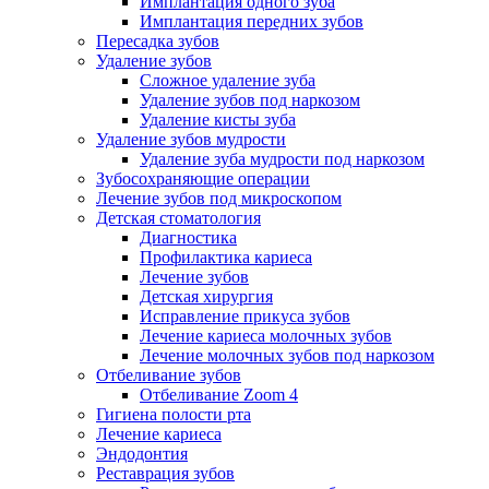
Имплантация одного зуба
Имплантация передних зубов
Пересадка зубов
Удаление зубов
Сложное удаление зуба
Удаление зубов под наркозом
Удаление кисты зуба
Удаление зубов мудрости
Удаление зуба мудрости под наркозом
Зубосохраняющие операции
Лечение зубов под микроскопом
Детская стоматология
Диагностика
Профилактика кариеса
Лечение зубов
Детская хирургия
Исправление прикуса зубов
Лечение кариеса молочных зубов
Лечение молочных зубов под наркозом
Отбеливание зубов
Отбеливание Zoom 4
Гигиена полости рта
Лечение кариеса
Эндодонтия
Реставрация зубов