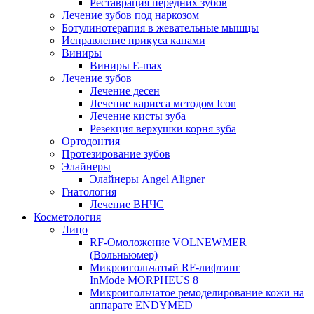
Реставрация передних зубов
Лечение зубов под наркозом
Ботулинотерапия в жевательные мышцы
Исправление прикуса капами
Виниры
Виниры E-max
Лечение зубов
Лечение десен
Лечение кариеса методом Icon
Лечение кисты зуба
Резекция верхушки корня зуба
Ортодонтия
Протезирование зубов
Элайнеры
Элайнеры Angel Aligner
Гнатология
Лечение ВНЧС
Косметология
Лицо
RF-Омоложение VOLNEWMER
(Вольньюмер)
Микроигольчатый RF-лифтинг
InMode MORPHEUS 8
Микроигольчатое ремоделирование кожи на
аппарате ENDYMED