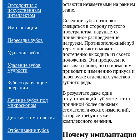
остаются незаметными на раннем
Ортодонтия с
этапе.
искусственным
интеллектом
Соседние зубы начинают
смещаться в сторону пустого
Имплантация
пространства, нарушается
привычное распределение
Пересадка зубов
нагрузки. Противоположный зуб
теряет контакт и может
Удаление зубов
постепенно выходить из своего
положения. Эти процессы не
Удаление зубов
вызывают боли, но со временем
мудрости
приводят к изменению прикуса и
перегрузке отдельных участков
зубного ряда.
Зубосохраняющие
операции
В результате даже один
отсутствующий зуб может стать
Лечение зубов под
причиной более сложных
микроскопом
стоматологических изменений,
которые требуют уже
Детская стоматология
комплексного лечения.
Отбеливание зубов
Почему имплантация