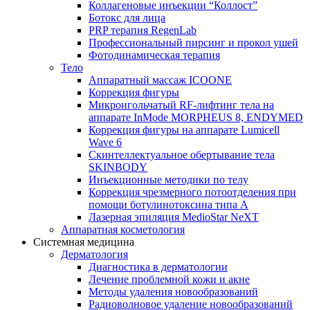
Коллагеновые инъекции “Коллост”
Ботокс для лица
PRP терапия RegenLab
Профессиональный пирсинг и прокол ушей
Фотодинамическая терапия
Тело
Аппаратный массаж ICOONE
Коррекция фигуры
Микроигольчатый RF-лифтинг тела на
аппарате InMode MORPHEUS 8, ENDYMED
Коррекция фигуры на аппарате Lumicell
Wave 6
Скинтеллектуальное обертывание тела
SKINBODY
Инъекционные методики по телу
Коррекция чрезмерного потоотделения при
помощи ботулинотоксина типа А
Лазерная эпиляция MedioStar NeXT
Аппаратная косметология
Системная медицина
Дерматология
Диагностика в дерматологии
Лечение проблемной кожи и акне
Методы удаления новообразований
Радиоволновое удаление новообразований