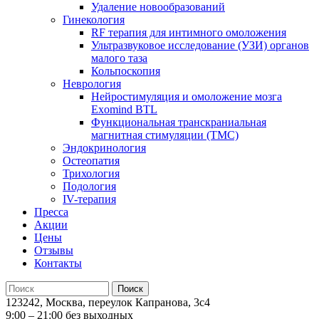
Удаление новообразований
Гинекология
RF терапия для интимного омоложения
Ультразвуковое исследование (УЗИ) органов
малого таза
Кольпоскопия
Неврология
Нейростимуляция и омоложение мозга
Exomind BTL
Функциональная транскраниальная
магнитная стимуляции (ТМС)
Эндокринология
Остеопатия
Трихология
Подология
IV-терапия
Пресса
Акции
Цены
Отзывы
Контакты
123242, Москва, переулок Капранова, 3с4
9:00 – 21:00 без выходных