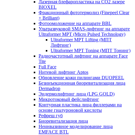
Лазерная блефаропластика на CO2 лазере
BIOXEL
Фракционный фототермолиз (Finepeel Clear
+ Brilliant)
Фотоомоложение на аппарате BBL
Ультразвуковой SMAS-лифтинг на аппарате
Ultraformer MPT (Micro Pulsed Technology)
Ultraformer MPT Lifting (МПТ
Лифтинг)
Ultraformer MPT Toning (МПТ Тонинг)
Радиочастотный лифтинг на аппарате Face
Tite
Full Face
Нитевой лифтинг Aptos
Обновление кожи пилингами DUOPEEL
Безинъекционная биоревитализация лица
Dermadrop
Эндермолифтинг лица (LPG GOLD)
Микротоковый фейслифтинг
Контурная пластика лица филлерами на
основе гиалуроновой кислоты
Рефреш губ
Биоревитализация лица
Неинвазивное моделирование лица
EMFACE BTL