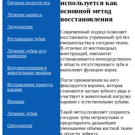
используется как
Гигиена полости рта
основной метод
Лечение кариеса
восстановления
Эндодонтия
Современный подход позволяет
восстановить утраченный зуб без
Реставрация зубов
вмешательства в соседние ткани.
В отличие от мостовидных
Лечение зубов под
конструкций, имплантат
наркозом
устанавливается непосредственно
в область отсутствующего зуба и
Ботулинотерапия в
выполняет функцию корня.
жевательные мышцы
После приживления на него
Исправление прикуса
фиксируется коронка, которая
капами
становится частью зубного ряда и
участвует в жевательной нагрузке
Виниры
наравне с естественными зубами.
Такой метод позволяет сохранить
Лечение зубов
соседние зубы нетронутыми и
предотвратить дальнейшее
Ортодонтия
уменьшение объёма костной ткани
в области дефекта.