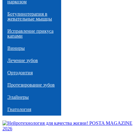
наркозом
Ботулинотерапия в
жевательные мышцы
Исправление прикуса
капами
Виниры
Лечение зубов
Ортодонтия
Протезирование зубов
Элайнеры
Гнатология