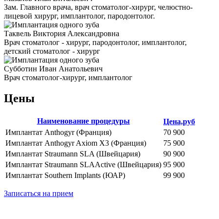
Зам. Главного врача, врач стоматолог-хирург, челюстно-
лицевой хирург, имплантолог, пародонтолог.
Таквель Виктория Александровна
Врач стоматолог - хирург, пародонтолог, имплантолог,
детский стоматолог - хирург
Субботин Иван Анатольевич
Врач стоматолог-хирург, имплантолог
Цены
Сорт
Наименование процедуры
Цена,руб
по
Имплантат Anthogyr (Франция)
70 900
убыв
Имплантат Anthogyr Axiom Х3 (Франция)
75 900
Имплантат Straumann SLA (Швейцария)
90 900
Имплантат Straumann SLAActive (Швейцария)
95 900
Имплантат Southern Implants (ЮАР)
99 900
Записаться на прием