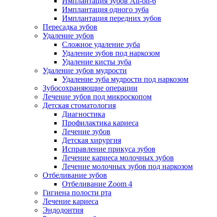
Имплантация зубов All-on-6
Имплантация одного зуба
Имплантация передних зубов
Пересадка зубов
Удаление зубов
Сложное удаление зуба
Удаление зубов под наркозом
Удаление кисты зуба
Удаление зубов мудрости
Удаление зуба мудрости под наркозом
Зубосохраняющие операции
Лечение зубов под микроскопом
Детская стоматология
Диагностика
Профилактика кариеса
Лечение зубов
Детская хирургия
Исправление прикуса зубов
Лечение кариеса молочных зубов
Лечение молочных зубов под наркозом
Отбеливание зубов
Отбеливание Zoom 4
Гигиена полости рта
Лечение кариеса
Эндодонтия