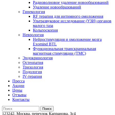
Радиоволновое удаление новообразований
Удаление новообразований
Гинекология
RF терапия для интимного омоложения
Ультразвуковое исследование (УЗИ) органов
малого таза
Кольпоскопия
Неврология
Нейростимуляция и омоложение мозга
Exomind BTL
Функциональная транскраниальная
магнитная стимуляции (ТМС)
Эндокринология
Остеопатия
Трихология
Подология
IV-терапия
Пресса
Акции
Цены
Отзывы
Контакты
123242, Москва, переулок Капранова, 3с4