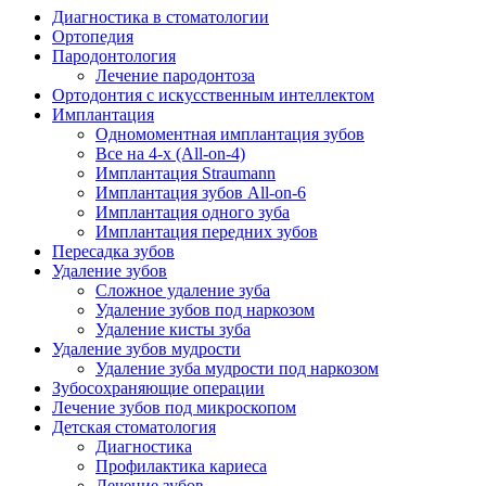
Диагностика в стоматологии
Ортопедия
Пародонтология
Лечение пародонтоза
Ортодонтия с искусственным интеллектом
Имплантация
Одномоментная имплантация зубов
Все на 4-х (All-on-4)
Имплантация Straumann
Имплантация зубов All-on-6
Имплантация одного зуба
Имплантация передних зубов
Пересадка зубов
Удаление зубов
Сложное удаление зуба
Удаление зубов под наркозом
Удаление кисты зуба
Удаление зубов мудрости
Удаление зуба мудрости под наркозом
Зубосохраняющие операции
Лечение зубов под микроскопом
Детская стоматология
Диагностика
Профилактика кариеса
Лечение зубов