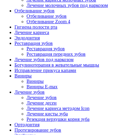
Лечение молочных зубов под наркозом
Отбеливание зубов
Отбеливание зубов
Отбеливание Zoom 4
Гигиена полости рта
Лечение кариеса
Эндодонтия
Реставрация зубов
Реставрация зубов
Реставрация передних зубов
Лечение зубов под наркозом
Ботулинотерапия в жевательные мышцы
Исправление прикуса капами
Виниры
Виниры
Виниры E-max
Лечение зубов
Лечение зубов
Лечение десен
Лечение кариеса методом Icon
Лечение кисты зуба
Резекция верхушки корня зуба
Ортодонтия
Протезирование зубов