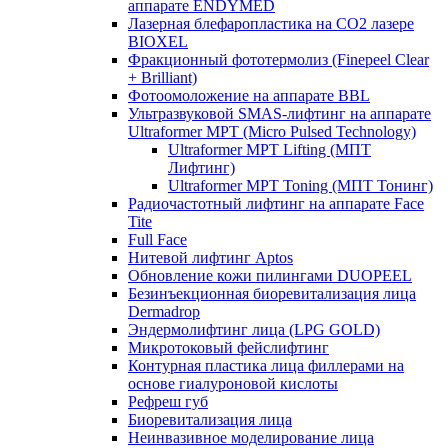
аппарате ENDYMED
Лазерная блефаропластика на CO2 лазере
BIOXEL
Фракционный фототермолиз (Finepeel Clear
+ Brilliant)
Фотоомоложение на аппарате BBL
Ультразвуковой SMAS-лифтинг на аппарате
Ultraformer MPT (Micro Pulsed Technology)
Ultraformer MPT Lifting (МПТ
Лифтинг)
Ultraformer MPT Toning (МПТ Тонинг)
Радиочастотный лифтинг на аппарате Face
Tite
Full Face
Нитевой лифтинг Aptos
Обновление кожи пилингами DUOPEEL
Безинъекционная биоревитализация лица
Dermadrop
Эндермолифтинг лица (LPG GOLD)
Микротоковый фейслифтинг
Контурная пластика лица филлерами на
основе гиалуроновой кислоты
Рефреш губ
Биоревитализация лица
Неинвазивное моделирование лица