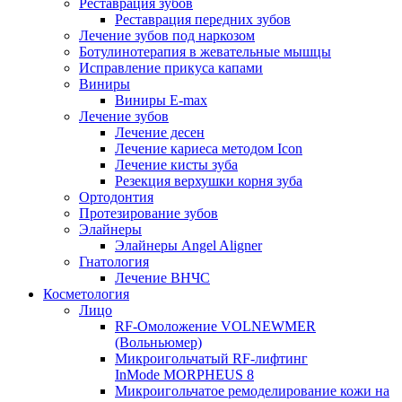
Реставрация зубов
Реставрация передних зубов
Лечение зубов под наркозом
Ботулинотерапия в жевательные мышцы
Исправление прикуса капами
Виниры
Виниры E-max
Лечение зубов
Лечение десен
Лечение кариеса методом Icon
Лечение кисты зуба
Резекция верхушки корня зуба
Ортодонтия
Протезирование зубов
Элайнеры
Элайнеры Angel Aligner
Гнатология
Лечение ВНЧС
Косметология
Лицо
RF-Омоложение VOLNEWMER
(Вольньюмер)
Микроигольчатый RF-лифтинг
InMode MORPHEUS 8
Микроигольчатое ремоделирование кожи на