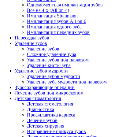
Одномоментная имплантация зубов
Все на 4-х (All-on-4)
Имплантация Straumann
Имплантация зубов All-on-6
Имплантация одного зуба
Имплантация передних зубов
Пересадка зубов
Удаление зубов
Удаление зубов
Сложное удаление зуба
Удаление зубов под наркозом
Удаление кисты зуба
Удаление зубов мудрости
Удаление зубов мудрости
Удаление зуба мудрости под наркозом
Зубосохраняющие операции
Лечение зубов под микроскопом
Детская стоматология
Детская стоматология
Диагностика
Профилактика кариеса
Лечение зубов
Детская хирургия
Исправление прикуса зубов
Лечение кариеса молочных зубов