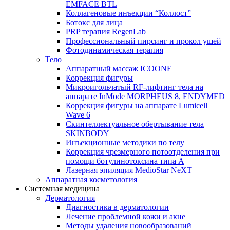
EMFACE BTL
Коллагеновые инъекции “Коллост”
Ботокс для лица
PRP терапия RegenLab
Профессиональный пирсинг и прокол ушей
Фотодинамическая терапия
Тело
Аппаратный массаж ICOONE
Коррекция фигуры
Микроигольчатый RF-лифтинг тела на
аппарате InMode MORPHEUS 8, ENDYMED
Коррекция фигуры на аппарате Lumicell
Wave 6
Скинтеллектуальное обертывание тела
SKINBODY
Инъекционные методики по телу
Коррекция чрезмерного потоотделения при
помощи ботулинотоксина типа А
Лазерная эпиляция MedioStar NeXT
Аппаратная косметология
Системная медицина
Дерматология
Диагностика в дерматологии
Лечение проблемной кожи и акне
Методы удаления новообразований