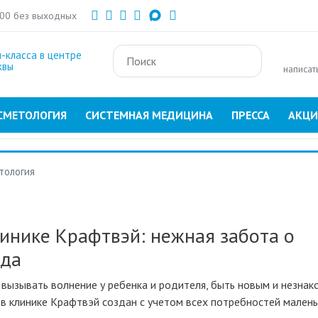
Перейти
:00 без выходных
к
основному
-класса в центре
содержанию
квы
написат
СМЕТОЛОГИЯ
СИСТЕМНАЯ МЕДИЦИНА
ПРЕССА
АКЦ
тология
линике Крафтвэй: нежная забота о
ода
вызывать волнение у ребенка и родителя, быть новым и незна
в клинике Крафтвэй создан с учетом всех потребностей мален