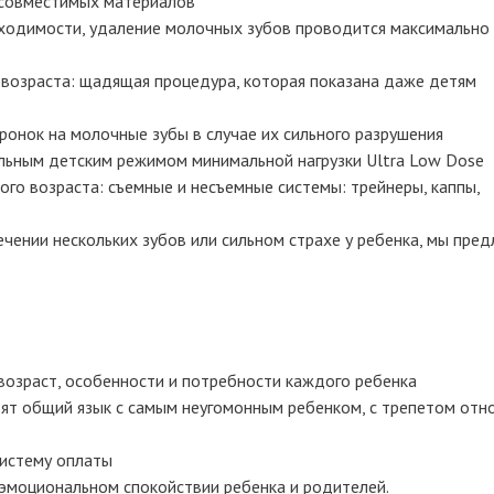
осовместимых материалов
обходимости, удаление молочных зубов проводится максимально
возраста: щадящая процедура, которая показана даже детям
ронок на молочные зубы в случае их сильного разрушения
льным детским режимом минимальной нагрузки Ultra Low Dose
го возраста: съемные и несъемные системы: трейнеры, каппы,
ечении нескольких зубов или сильном страхе у ребенка, мы пред
озраст, особенности и потребности каждого ребенка
ят общий язык с самым неугомонным ребенком, с трепетом отн
систему оплаты
и эмоциональном спокойствии ребенка и родителей.