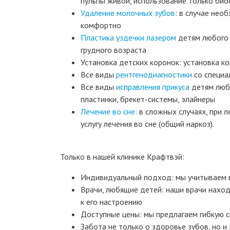
пульпы живой, использование только би
Удаление молочных зубов
: в случае не
комфортно
Пластика уздечки лазером
детям любого 
грудного возраста
Установка детских коронок: установка ко
Все виды
рентгенодиагностики
со специа
Все виды
исправления прикуса
детям любо
пластинки, брекет-системы, элайнеры
Лечение во сне:
в сложных случаях, при л
услугу лечения во сне (общий наркоз).
Только в нашей клинике Крафтвэй:
Индивидуальный подход: мы учитываем в
Врачи, любящие детей: наши врачи наход
к его настроению
Доступные цены: мы предлагаем гибкую 
Забота не только о здоровье зубов, но 