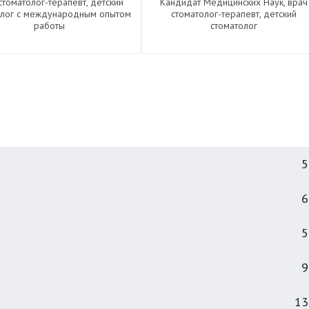
стоматолог-терапевт, детский
Кандидат Медицинских Наук, врач
олог с международным опытом
стоматолог-терапевт, детский
работы
стоматолог
5
6
5
9
13