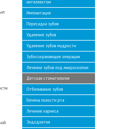
интеллектом
был
Имплантация
Пересадка зубов
Удаление зубов
Удаление зубов мудрости
Зубосохраняющие операции
Лечение зубов под микроскопом
Детская стоматология
ости
Отбеливание зубов
Гигиена полости рта
Лечение кариеса
Эндодонтия
вой