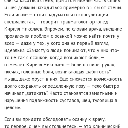
слегка касаться стены, при этом нижняя часть спины
и шея должны находиться примерно в 5 см от стены.
Если иначе — стоит задуматься о консультации
специалиста», — говорит травматолог-ортопед
Кирилл Николаев. Впрочем, по словам врача, внешние
проявления проблем с осанкой можно найти почти у
всех — даже у тех, у кого она на первый взгляд
идеальна. «Зачастую люди понимают, что у них что-
то не так с осанкой, когда возникают боли, —
отмечает Кирилл Николаев. — Боли в спине, руках,
плечах, головные боли, возникающая „забитость“
мышц, даже хруст в них. Еще снижается возможность
долго сохранять определенную позу — тело быстро
начинает „затекать“. Часто становятся заметными и
нарушения подвижности суставов, шеи, туловища в
целом».
Если вы придете обследовать осанку к врачу,
то первое, с чем вы столкнетесь, — это клинический